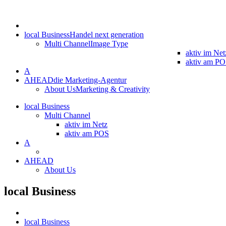
local Business
Handel next generation
Multi Channel
Image Type
aktiv im Net
aktiv am P
A
AHEAD
die Marketing-Agentur
About Us
Marketing & Creativity
local Business
Multi Channel
aktiv im Netz
aktiv am POS
A
AHEAD
About Us
local Business
local Business